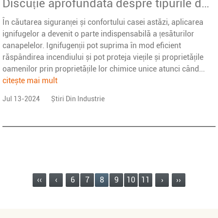
Discuție aprofundată despre tipurile de ignifugă și durabilitatea proprietăților ignifuge ale țesăturilor de canapele
În căutarea siguranței și confortului casei astăzi, aplicarea
ignifugelor a devenit o parte indispensabilă a țesăturilor
canapelelor. Ignifugenții pot suprima în mod eficient
răspândirea incendiului și pot proteja viețile și proprietățile
oamenilor prin proprietățile lor chimice unice atunci când...
citește mai mult
Jul 13-2024
Știri Din Industrie
‹‹
‹
6
7
8
9
10
11
›
››