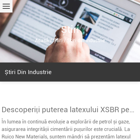
Știri
Acasă
/
Știri
/
Știri din industrie
Știri Din Industrie
Descoperiți puterea latexului XSBR pentru cimentarea blocului de gaz și migrarea anti-gaz
În lumea în continuă evoluție a explorării de petrol și gaze,
asigurarea integrității cimentării puțurilor este crucială. La
Ruico New Materials, suntem mândri să prezentăm latexul