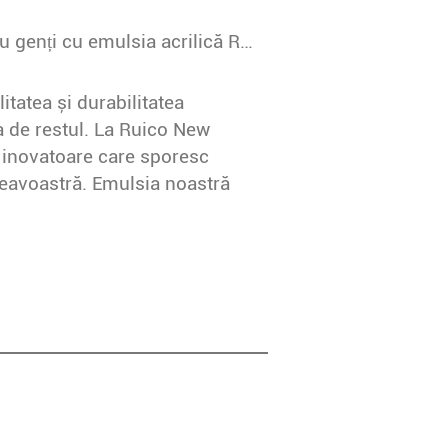
Îmbunătățiți-vă acoperirea cu țesături pentru genți cu emulsia acrilică Ruico New Materials
itatea și durabilitatea
 de restul. La Ruico New
i inovatoare care sporesc
neavoastră. Emulsia noastră