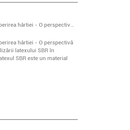
Explorarea beneficiilor latexului SBR în acoperirea hârtiei - O perspectivă Ruico Introducere
perirea hârtiei - O perspectivă
izării latexului SBR în
Latexul SBR este un material