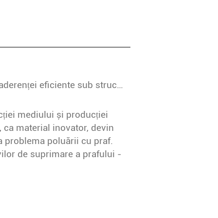
Adeziv de suprimare a prafului: Explorarea aderenței eficiente sub structura plasă
ției mediului și producției
, ca material inovator, devin
a problema poluării cu praf.
ilor de suprimare a prafului -