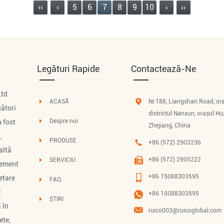
‹‹
‹
5
6
7
8
9
10
›
››
Legături Rapide
Contactează-Ne
Ltd
ACASĂ
Nr.188, Liangshan Road, ora
cători
districtul Nanxun, orașul Hu
Despre noi
 fost
Zhejiang, China
,
PRODUSE
+86 (572) 2903236
altă
+86 (572) 2905222
SERVICIU
gement
+86 15088303595
etare
FAQ
t
+86 15088303595
ȘTIRI
 în
ruico003@ruicoglobal.com
ete,