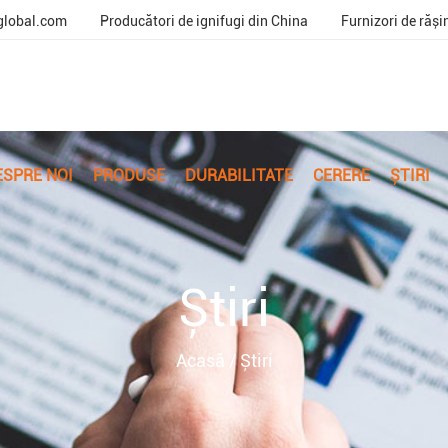
global.com
Producători de ignifugi din China
Furnizori de rășin
ESPRE NOI
PRODUSE
DURABILITATE
CERERE
ȘTIRI
Știri
Acasă
/
Știri