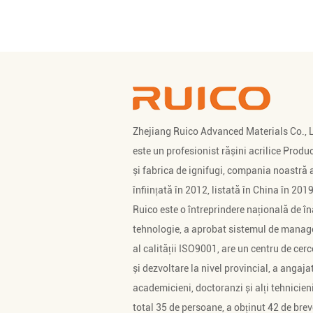
Zhejiang Ruico Advanced Materials Co., 
este un profesionist
rășini acrilice Produ
și
fabrica de ignifugi
, compania noastră a
înființată în 2012, listată în China în 2019
Ruico este o întreprindere națională de în
tehnologie, a aprobat sistemul de mana
al calității ISO9001, are un centru de cerc
și dezvoltare la nivel provincial, a angaja
academicieni, doctoranzi și alți tehnicieni
total 35 de persoane, a obținut 42 de brev