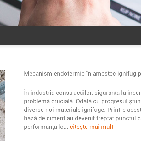
În industria construcțiilor, siguranța la inc
problemă crucială. Odată cu progresul științ
diverse noi materiale ignifuge. Printre aces
bază de ciment au devenit treptat punctul ce
performanța lo...
citește mai mult