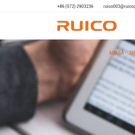
+86 (572) 2903236
ruico003@ruico
ACASĂ
D