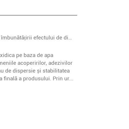
Optimizarea procesului de preparare: cheia îmbunătățirii efectului de dispersie și stabilității rășinii epoxidice pe bază de apă
oxidica pe baza de apa
eniile acoperirilor, adezivilor
u de dispersie și stabilitatea
finală a produsului. Prin ur...