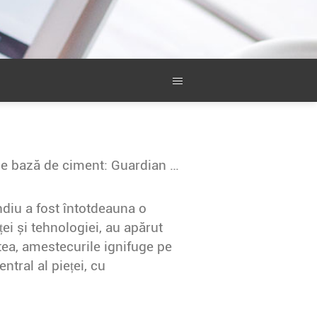
Mecanism endotermic în amestec ignifug pe bază de ciment: Guardian la temperatură ridicată
endiu a fost întotdeauna o
ei și tehnologiei, au apărut
tea, amestecurile ignifuge pe
ntral al pieței, cu