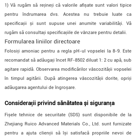
1) Vă rugăm să rețineți că valorile afișate sunt valori tipice
pentru îndrumarea dvs. Acestea nu trebuie luate ca
specificații și sunt supuse unei anumite variabilități. Vă
rugăm să consultați specificațiile de vânzare pentru detalii.
Formularea liniilor directoare
Folosiți amoniac pentru a regla pH-ul vopselei la 8-9. Este
recomandat să adăugați încet RF-8502 diluat 1: 2 cu apă, sub
agitare rapidă. Observarea modificărilor vâscozității vopselei
în timpul agitării. După atingerea vâscozității dorite, opriți
adăugarea agentului de îngroșare.
Considerații privind sănătatea și siguranța
Fișele tehnice de securitate (SDS) sunt disponibile de la
Zhejiang Ruico Advanced Materials Co., Ltd. sunt furnizate
pentru a ajuta clienții să își satisfacă propriile nevoi de