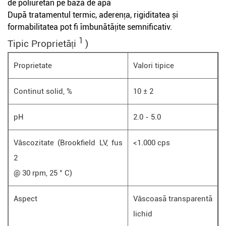
de poliuretan pe bază de apă
După tratamentul termic, aderența, rigiditatea și
formabilitatea pot fi îmbunătățite semnificativ.
1
Tipic
Proprietăți
)
Proprietate
Valori tipice
Continut solid, %
10 ± 2
pH
2.0 - 5.0
Vâscozitate (Brookfield LV, fus
<1.000 cps
2
@ 30 rpm, 25 ° C)
Aspect
Vâscoasă transparentă
lichid