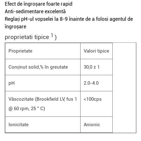
Efect de îngroșare foarte rapid
Anti-sedimentare excelentă
Reglați pH-ul vopselei la 8-9 înainte de a folosi agentul de
îngroșare
1
proprietati tipice
)
Proprietate
Valori tipice
Conținut solid,% în greutate
30,0 ± 1
pH
2.0-4.0
Vâscozitate (Brookfield LV, fus 1
<100cps
@ 60 rpm, 25 ° C)
Ionicitate
Anionic