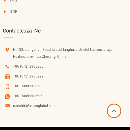
FAQ
ȘTIRI
Contactează-Ne
Nr.188, Liangshan Road, orașul Linghu, districtul Nanxun, orașul
Huzhou, provincia Zhejiang, China
+86 (572) 2903236
+86 (572) 2905222
+86 15088303595
+86 15088303595
ruico003@ruicoglobal.com